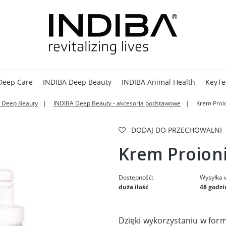
Deep Care
INDIBA Deep Beauty
INDIBA Animal Health
KeyTe
 Deep Beauty
INDIBA Deep Beauty - akcesoria podstawowe
Krem Proio
DODAJ DO PRZECHOWALNI
Krem Proioni
Dostępność:
Wysyłka 
duża ilość
48 godzi
Dzięki wykorzystaniu w fo