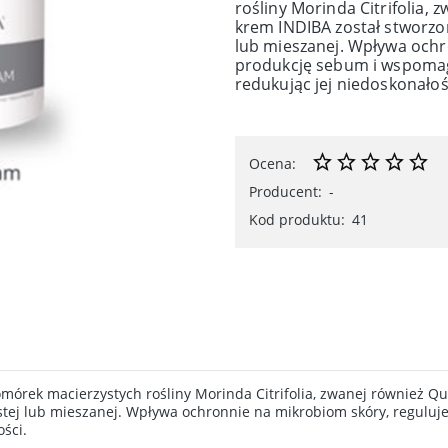
rośliny Morinda Citrifolia, 
krem INDIBA został stworzony
lub mieszanej. Wpływa ochr
produkcję sebum i wspomag
redukując jej niedoskonałoś
Ocena:
Producent:
-
Kod produktu:
41
órek macierzystych rośliny Morinda Citrifolia, zwanej również Quo
łustej lub mieszanej. Wpływa ochronnie na mikrobiom skóry, regu
ości.