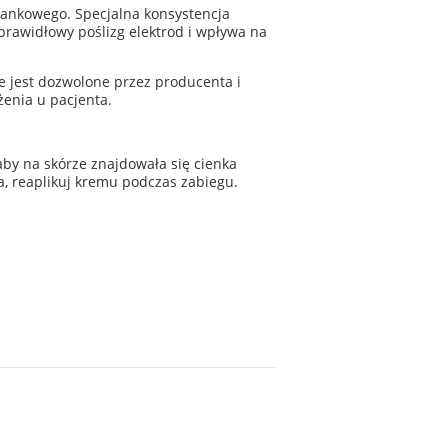
kankowego. Specjalna konsystencja
prawidłowy poślizg elektrod i wpływa na
e jest dozwolone przez producenta i
enia u pacjenta.
by na skórze znajdowała się cienka
a, reaplikuj kremu podczas zabiegu.