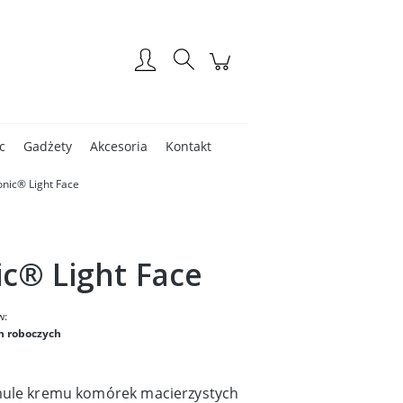
Zarejestruj się
Zaloguj się
c
Gadżety
Akcesoria
Kontakt
nic® Light Face
c® Light Face
w:
n roboczych
rmule kremu komórek macierzystych