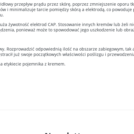
dłowy przepływ prądu przez skórę, poprzez zmniejszenie oporu t
w i minimalizuje tarcie pomiędzy skórą a elektrodą, co powoduje 
u.
uża żywotność elektrod CAP. Stosowanie innych kremów lub żeli ni
dzenia, ponieważ może to spowodować jego uszkodzenie lub obraż
y. Rozprowadzić odpowiednią ilość na obszarze zabiegowym, tak a
stracił już swoje początkowych właściwości poślizgu i przewodzeni
na etykiecie pojemnika z kremem.