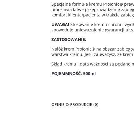
Specjalna formuła kremu Proionic
®
prawi
umożliwia łatwe przeprowadzenie zabiegó
komfort klienta/pacjenta w trakcie zabieg
UWAGA!
Stosowanie kremu chroni i wydł
spowoduje unieważnienie gwarancji urzą
ZASTOSOWANIE:
Nałóż krem Proionic® na obszar zabiegow
warstwa kremu. Jeśli zauważysz, że krem 
Skład kremu i data ważności są podane 
POJEMMNOŚĆ: 500ml
OPINIE O PRODUKCIE (0)