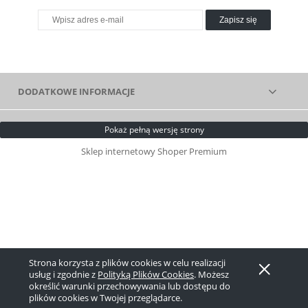
Zapisz się
DODATKOWE INFORMACJE
Pokaż pełną wersję strony
Sklep internetowy Shoper Premium
Strona korzysta z plików cookies w celu realizacji
usług i zgodnie z
Polityką Plików Cookies
. Możesz
określić warunki przechowywania lub dostępu do
plików cookies w Twojej przeglądarce.